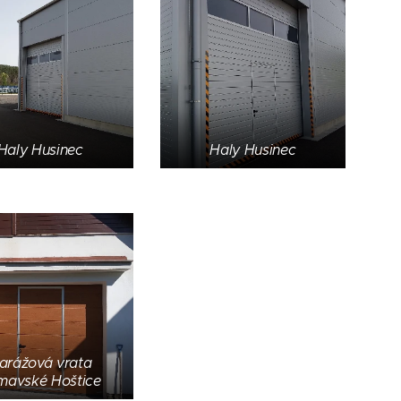
Haly Husinec
Haly Husinec
arážová vrata
mavské Hoštice