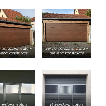
í garážová vrata +
Sekční garážová vrata +
věná konstrukce
dřevěná konstrukce
myslová vrata s
Průmyslová vrata s