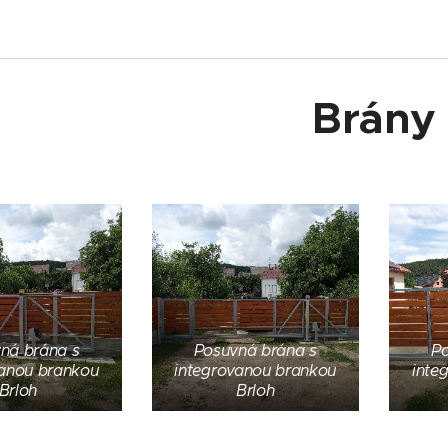
Brány
ná brána s
Posuvná brána s
Po
vanou brankou
integrovanou brankou
inte
Brloh
Brloh