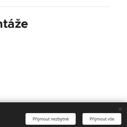
ntáže
Přijmout nezbytné
Přijmout vše