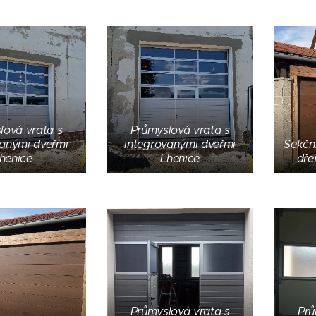
lová vrata s
Průmyslová vrata s
vanými dveřmi
integrovanými dveřmi
Sekčn
henice
Lhenice
dře
Průmyslová vrata s
Prů