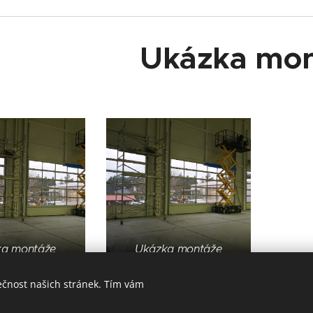
Ukázka mo
a montáže
Ukázka montáže
ečnost našich stránek. Tím vám