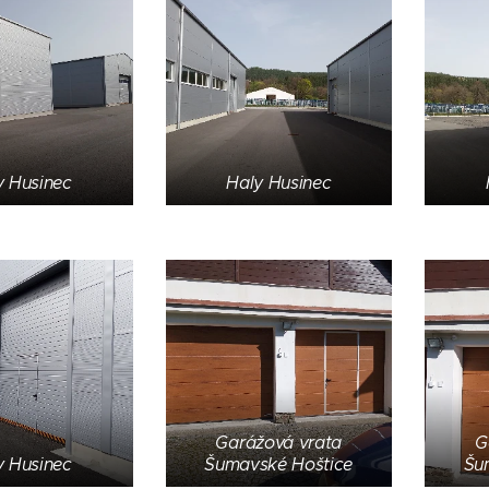
y Husinec
Haly Husinec
Garážová vrata
G
y Husinec
Šumavské Hoštice
Šu