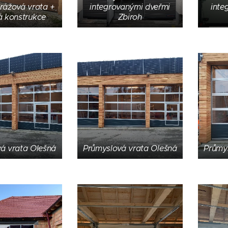
rážová vrata +
integrovanými dveřmi
inte
á konstrukce
Zbiroh
á vrata Olešná
Průmyslová vrata Olešná
Průmy