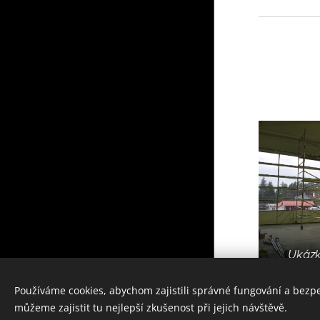
Ukázk
Tel.
:
+420 606 809 268
Používáme cookies, abychom zajistili správné fungování a bezp
vrata-brany@email.cz
můžeme zajistit tu nejlepší zkušenost při jejich návštěvě.
Cookies