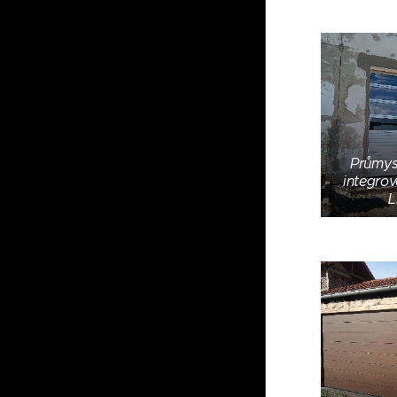
Průmys
integro
L