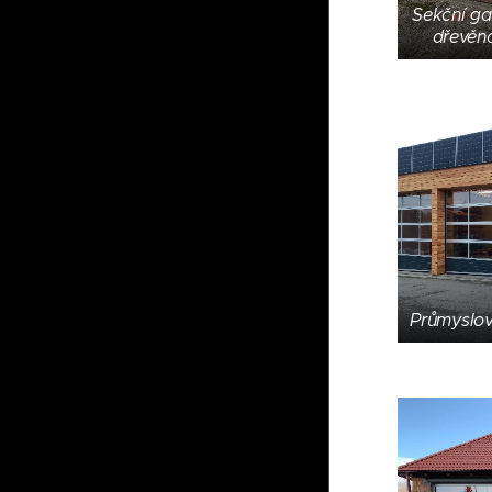
Sekční ga
dřevěn
Průmyslov