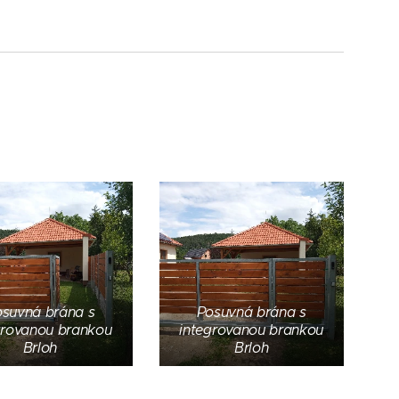
suvná brána s
Posuvná brána s
grovanou brankou
integrovanou brankou
Brloh
Brloh