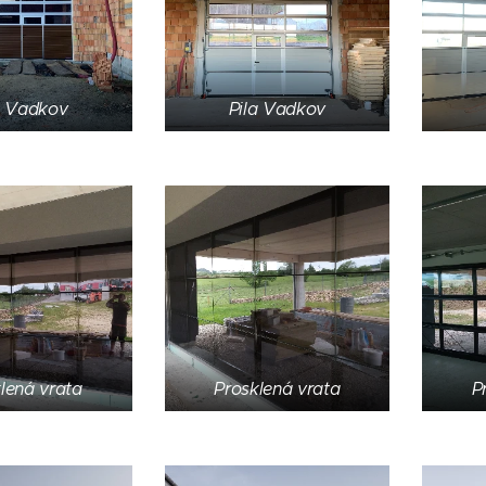
a Vadkov
Pila Vadkov
lená vrata
Prosklená vrata
P